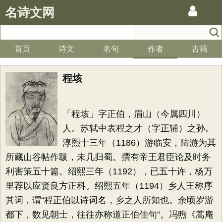
名诗文网
首页
诗文
名句
作者
古籍
程垓
「程垓」字正伯，眉山（今属四川）
人。苏轼中表程之才（字正辅）之孙。
淳熙十三年（1186）游临安，陆游为其
所藏山谷帖作跋，未几归蜀。撰有帝王君臣论及时务
利害策五十篇。绍熙三年（1192），已五十许，杨万
里荐以应贤良方正科。绍熙五年（1194）乡人王称序
其词，谓“程正伯以诗词名，乡之人所知也。余顷岁游
都下，数见朝士，往往亦称道正伯佳句”。冯煦《蒿庵